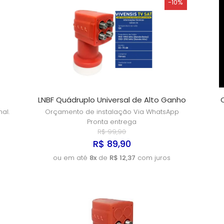
-10%
LNBF Quádruplo Universal de Alto Ganho
al.
Orçamento de instalação Via WhatsApp
Pronta entrega
R$ 99,90
R$ 89,90
ou em até
8x
de
R$ 12,37
com juros