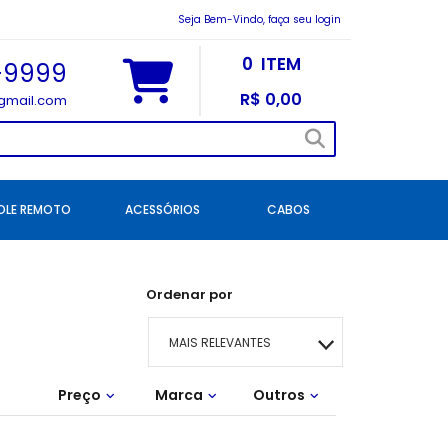
Seja Bem-Vindo, faça seu login
0
ITEM
1-9999
R$ 0,00
gmail.com
LE REMOTO
ACESSÓRIOS
CABOS
Ordenar por
MAIS RELEVANTES
Preço
Marca
MAIS VENDIDOS
Outros
Orçamento de
IDEAL PARA IDOSOS
instalação Viia
29,00 - R$ 52,28
52,29 - R$ 97,04
97,05 - R$ 186,57
186,58 - R$ 320,85
320,86 - R$ 499,90
Lançamentos
MENOR PREÇO