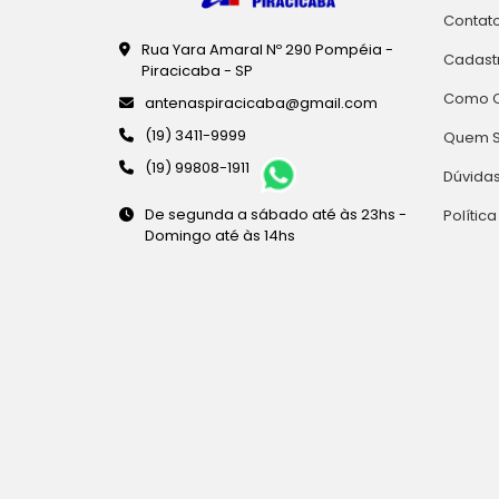
Contat
Rua Yara Amaral Nº 290 Pompéia -
Cadast
Piracicaba - SP
Como 
antenaspiracicaba@gmail.com
(19) 3411-9999
Quem 
(19) 99808-1911
Dúvidas
De segunda a sábado até às 23hs -
Polític
Domingo até às 14hs