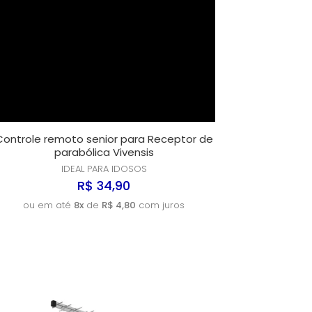
Controle remoto senior para Receptor de
parabólica Vivensis
IDEAL PARA IDOSOS
R$ 34,90
ou em até
8x
de
R$ 4,80
com juros